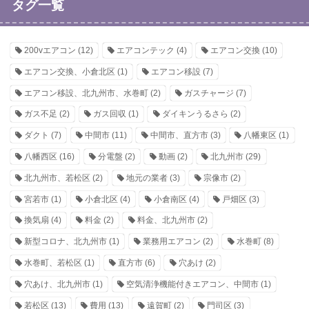
タグ一覧
200vエアコン
(12)
エアコンテック
(4)
エアコン交換
(10)
エアコン交換、小倉北区
(1)
エアコン移設
(7)
エアコン移設、北九州市、水巻町
(2)
ガスチャージ
(7)
ガス不足
(2)
ガス回収
(1)
ダイキンうるさら
(2)
ダクト
(7)
中間市
(11)
中間市、直方市
(3)
八幡東区
(1)
八幡西区
(16)
分電盤
(2)
動画
(2)
北九州市
(29)
北九州市、若松区
(2)
地元の業者
(3)
宗像市
(2)
宮若市
(1)
小倉北区
(4)
小倉南区
(4)
戸畑区
(3)
換気扇
(4)
料金
(2)
料金、北九州市
(2)
新型コロナ、北九州市
(1)
業務用エアコン
(2)
水巻町
(8)
水巻町、若松区
(1)
直方市
(6)
穴あけ
(2)
穴あけ、北九州市
(1)
空気清浄機能付きエアコン、中間市
(1)
若松区
(13)
費用
(13)
遠賀町
(2)
門司区
(3)