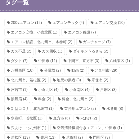
タグ一覧
200vエアコン
(12)
エアコンテック
(4)
エアコン交換
(10)
エアコン交換、小倉北区
(1)
エアコン移設
(7)
エアコン移設、北九州市、水巻町
(2)
ガスチャージ
(7)
ガス不足
(2)
ガス回収
(1)
ダイキンうるさら
(2)
ダクト
(7)
中間市
(11)
中間市、直方市
(3)
八幡東区
(1)
八幡西区
(16)
分電盤
(2)
動画
(2)
北九州市
(29)
北九州市、若松区
(2)
地元の業者
(3)
宗像市
(2)
宮若市
(1)
小倉北区
(4)
小倉南区
(4)
戸畑区
(3)
換気扇
(4)
料金
(2)
料金、北九州市
(2)
新型コロナ、北九州市
(1)
業務用エアコン
(2)
水巻町
(8)
水巻町、若松区
(1)
直方市
(6)
穴あけ
(2)
穴あけ、北九州市
(1)
空気清浄機能付きエアコン、中間市
(1)
若松区
(13)
費用
(13)
遠賀町
(2)
門司区
(3)