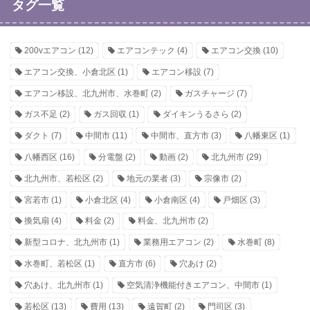
タグ一覧
200vエアコン
(12)
エアコンテック
(4)
エアコン交換
(10)
エアコン交換、小倉北区
(1)
エアコン移設
(7)
エアコン移設、北九州市、水巻町
(2)
ガスチャージ
(7)
ガス不足
(2)
ガス回収
(1)
ダイキンうるさら
(2)
ダクト
(7)
中間市
(11)
中間市、直方市
(3)
八幡東区
(1)
八幡西区
(16)
分電盤
(2)
動画
(2)
北九州市
(29)
北九州市、若松区
(2)
地元の業者
(3)
宗像市
(2)
宮若市
(1)
小倉北区
(4)
小倉南区
(4)
戸畑区
(3)
換気扇
(4)
料金
(2)
料金、北九州市
(2)
新型コロナ、北九州市
(1)
業務用エアコン
(2)
水巻町
(8)
水巻町、若松区
(1)
直方市
(6)
穴あけ
(2)
穴あけ、北九州市
(1)
空気清浄機能付きエアコン、中間市
(1)
若松区
(13)
費用
(13)
遠賀町
(2)
門司区
(3)