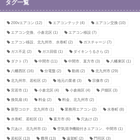
タグ一覧
200vエアコン
(12)
エアコンテック
(4)
エアコン交換
(10)
エアコン交換、小倉北区
(1)
エアコン移設
(7)
エアコン移設、北九州市、水巻町
(2)
ガスチャージ
(7)
ガス不足
(2)
ガス回収
(1)
ダイキンうるさら
(2)
ダクト
(7)
中間市
(11)
中間市、直方市
(3)
八幡東区
(1)
八幡西区
(16)
分電盤
(2)
動画
(2)
北九州市
(29)
北九州市、若松区
(2)
地元の業者
(3)
宗像市
(2)
宮若市
(1)
小倉北区
(4)
小倉南区
(4)
戸畑区
(3)
換気扇
(4)
料金
(2)
料金、北九州市
(2)
新型コロナ、北九州市
(1)
業務用エアコン
(2)
水巻町
(8)
水巻町、若松区
(1)
直方市
(6)
穴あけ
(2)
穴あけ、北九州市
(1)
空気清浄機能付きエアコン、中間市
(1)
若松区
(13)
費用
(13)
遠賀町
(2)
門司区
(3)