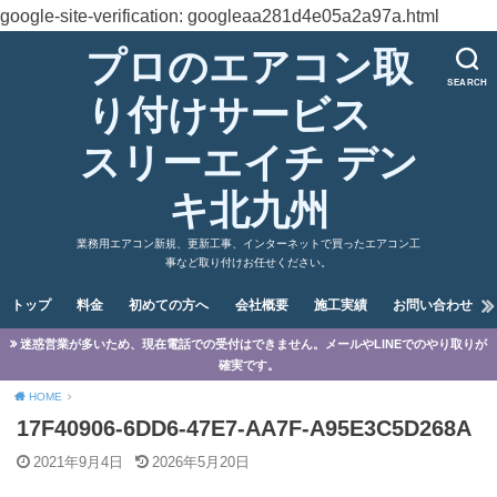
google-site-verification: googleaa281d4e05a2a97a.html
プロのエアコン取
SEARCH
り付けサービス
スリーエイチ デン
キ北九州
業務用エアコン新規、更新工事、インターネットで買ったエアコン工
事など取り付けお任せください。
トップ
料金
初めての方へ
会社概要
施工実績
お問い合わせ
迷惑営業が多いため、現在電話での受付はできません。メールやLINEでのやり取りが
確実です。
HOME
17F40906-6DD6-47E7-AA7F-A95E3C5D268A
2021年9月4日
2026年5月20日