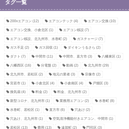
タグ一覧
200vエアコン
(12)
エアコンテック
(4)
エアコン交換
(10)
エアコン交換、小倉北区
(1)
エアコン移設
(7)
エアコン移設、北九州市、水巻町
(2)
ガスチャージ
(7)
ガス不足
(2)
ガス回収
(1)
ダイキンうるさら
(2)
ダクト
(7)
中間市
(11)
中間市、直方市
(3)
八幡東区
(1)
八幡西区
(16)
分電盤
(2)
動画
(2)
北九州市
(29)
北九州市、若松区
(2)
地元の業者
(3)
宗像市
(2)
宮若市
(1)
小倉北区
(4)
小倉南区
(4)
戸畑区
(3)
換気扇
(4)
料金
(2)
料金、北九州市
(2)
新型コロナ、北九州市
(1)
業務用エアコン
(2)
水巻町
(8)
水巻町、若松区
(1)
直方市
(6)
穴あけ
(2)
穴あけ、北九州市
(1)
空気清浄機能付きエアコン、中間市
(1)
若松区
(13)
費用
(13)
遠賀町
(2)
門司区
(3)