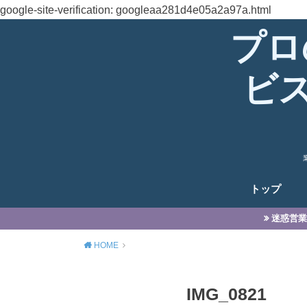
google-site-verification: googleaa281d4e05a2a97a.html
プロ
ビ
トップ
迷惑営業
HOME
IMG_0821