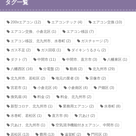
タグ一覧
200vエアコン
(12)
エアコンテック
(4)
エアコン交換
(10)
エアコン交換、小倉北区
(1)
エアコン移設
(7)
エアコン移設、北九州市、水巻町
(2)
ガスチャージ
(7)
ガス不足
(2)
ガス回収
(1)
ダイキンうるさら
(2)
ダクト
(7)
中間市
(11)
中間市、直方市
(3)
八幡東区
(1)
八幡西区
(16)
分電盤
(2)
動画
(2)
北九州市
(29)
北九州市、若松区
(2)
地元の業者
(3)
宗像市
(2)
宮若市
(1)
小倉北区
(4)
小倉南区
(4)
戸畑区
(3)
換気扇
(4)
料金
(2)
料金、北九州市
(2)
新型コロナ、北九州市
(1)
業務用エアコン
(2)
水巻町
(8)
水巻町、若松区
(1)
直方市
(6)
穴あけ
(2)
穴あけ、北九州市
(1)
空気清浄機能付きエアコン、中間市
(1)
若松区
(13)
費用
(13)
遠賀町
(2)
門司区
(3)