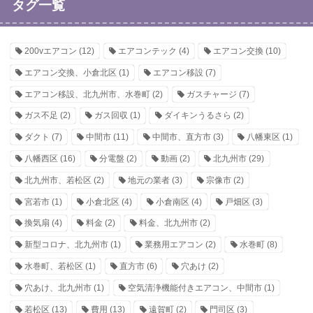
タグ一覧
200vエアコン
(12)
エアコンテック
(4)
エアコン交換
(10)
エアコン交換、小倉北区
(1)
エアコン移設
(7)
エアコン移設、北九州市、水巻町
(2)
ガスチャージ
(7)
ガス不足
(2)
ガス回収
(1)
ダイキンうるさら
(2)
ダクト
(7)
中間市
(11)
中間市、直方市
(3)
八幡東区
(1)
八幡西区
(16)
分電盤
(2)
動画
(2)
北九州市
(29)
北九州市、若松区
(2)
地元の業者
(3)
宗像市
(2)
宮若市
(1)
小倉北区
(4)
小倉南区
(4)
戸畑区
(3)
換気扇
(4)
料金
(2)
料金、北九州市
(2)
新型コロナ、北九州市
(1)
業務用エアコン
(2)
水巻町
(8)
水巻町、若松区
(1)
直方市
(6)
穴あけ
(2)
穴あけ、北九州市
(1)
空気清浄機能付きエアコン、中間市
(1)
若松区
(13)
費用
(13)
遠賀町
(2)
門司区
(3)