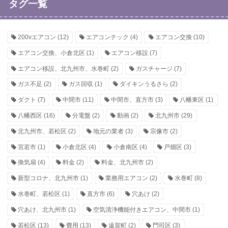
タグ一覧
200vエアコン
(12)
エアコンテック
(4)
エアコン交換
(10)
エアコン交換、小倉北区
(1)
エアコン移設
(7)
エアコン移設、北九州市、水巻町
(2)
ガスチャージ
(7)
ガス不足
(2)
ガス回収
(1)
ダイキンうるさら
(2)
ダクト
(7)
中間市
(11)
中間市、直方市
(3)
八幡東区
(1)
八幡西区
(16)
分電盤
(2)
動画
(2)
北九州市
(29)
北九州市、若松区
(2)
地元の業者
(3)
宗像市
(2)
宮若市
(1)
小倉北区
(4)
小倉南区
(4)
戸畑区
(3)
換気扇
(4)
料金
(2)
料金、北九州市
(2)
新型コロナ、北九州市
(1)
業務用エアコン
(2)
水巻町
(8)
水巻町、若松区
(1)
直方市
(6)
穴あけ
(2)
穴あけ、北九州市
(1)
空気清浄機能付きエアコン、中間市
(1)
若松区
(13)
費用
(13)
遠賀町
(2)
門司区
(3)