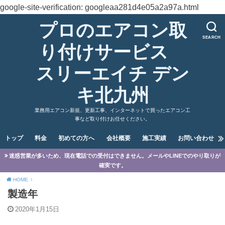
google-site-verification: googleaa281d4e05a2a97a.html
プロのエアコン取
SEARCH
り付けサービス
スリーエイチ デン
キ北九州
業務用エアコン新規、更新工事、インターネットで買ったエアコン工
事など取り付けお任せください。
トップ
料金
初めての方へ
会社概要
施工実績
お問い合わせ
迷惑営業が多いため、現在電話での受付はできません。メールやLINEでのやり取りが
確実です。
HOME
製造年
2020年1月15日