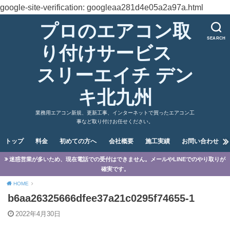
google-site-verification: googleaa281d4e05a2a97a.html
プロのエアコン取
SEARCH
り付けサービス
スリーエイチ デン
キ北九州
業務用エアコン新規、更新工事、インターネットで買ったエアコン工
事など取り付けお任せください。
トップ
料金
初めての方へ
会社概要
施工実績
お問い合わせ
迷惑営業が多いため、現在電話での受付はできません。メールやLINEでのやり取りが
確実です。
HOME
b6aa26325666dfee37a21c0295f74655-1
2022年4月30日