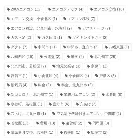
200vエアコン
(12)
エアコンテック
(4)
エアコン交換
(10)
エアコン交換、小倉北区
(1)
エアコン移設
(7)
エアコン移設、北九州市、水巻町
(2)
ガスチャージ
(7)
ガス不足
(2)
ガス回収
(1)
ダイキンうるさら
(2)
ダクト
(7)
中間市
(11)
中間市、直方市
(3)
八幡東区
(1)
八幡西区
(16)
分電盤
(2)
動画
(2)
北九州市
(29)
北九州市、若松区
(2)
地元の業者
(3)
宗像市
(2)
宮若市
(1)
小倉北区
(4)
小倉南区
(4)
戸畑区
(3)
換気扇
(4)
料金
(2)
料金、北九州市
(2)
新型コロナ、北九州市
(1)
業務用エアコン
(2)
水巻町
(8)
水巻町、若松区
(1)
直方市
(6)
穴あけ
(2)
穴あけ、北九州市
(1)
空気清浄機能付きエアコン、中間市
(1)
若松区
(13)
費用
(13)
遠賀町
(2)
門司区
(3)
電気器具交換、若松区
(1)
鞍手町
(1)
飯塚市
(2)