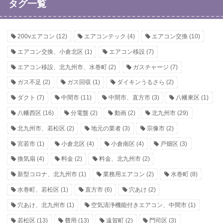
タグ一覧
200vエアコン
(12)
エアコンテック
(4)
エアコン交換
(10)
エアコン交換、小倉北区
(1)
エアコン移設
(7)
エアコン移設、北九州市、水巻町
(2)
ガスチャージ
(7)
ガス不足
(2)
ガス回収
(1)
ダイキンうるさら
(2)
ダクト
(7)
中間市
(11)
中間市、直方市
(3)
八幡東区
(1)
八幡西区
(16)
分電盤
(2)
動画
(2)
北九州市
(29)
北九州市、若松区
(2)
地元の業者
(3)
宗像市
(2)
宮若市
(1)
小倉北区
(4)
小倉南区
(4)
戸畑区
(3)
換気扇
(4)
料金
(2)
料金、北九州市
(2)
新型コロナ、北九州市
(1)
業務用エアコン
(2)
水巻町
(8)
水巻町、若松区
(1)
直方市
(6)
穴あけ
(2)
穴あけ、北九州市
(1)
空気清浄機能付きエアコン、中間市
(1)
若松区
(13)
費用
(13)
遠賀町
(2)
門司区
(3)