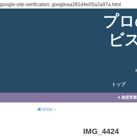
google-site-verification: googleaa281d4e05a2a97a.html
プロ
ビ
トップ
迷惑営業
HOME
IMG_4424