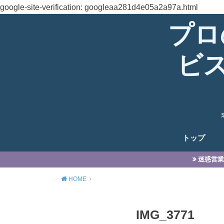
google-site-verification: googleaa281d4e05a2a97a.html
プロ
ビ
トップ
迷惑営業
HOME
IMG_3771