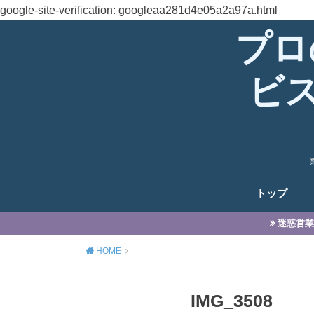
google-site-verification: googleaa281d4e05a2a97a.html
プロ
ビ
トップ
迷惑営業
HOME
IMG_3508