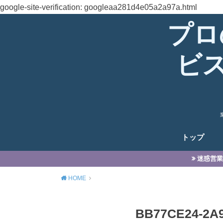
google-site-verification: googleaa281d4e05a2a97a.html
プロ
ビ
トップ
迷惑営業
HOME
BB77CE24-2A