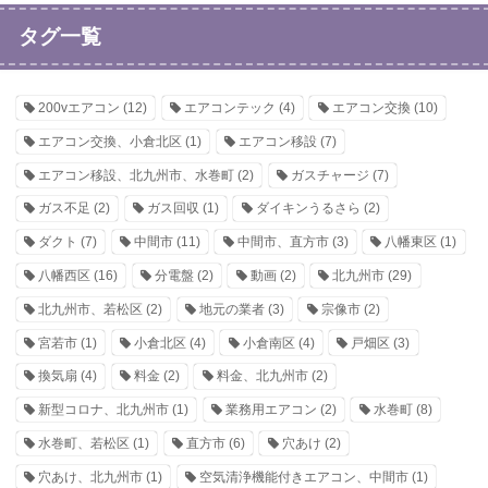
タグ一覧
200vエアコン
(12)
エアコンテック
(4)
エアコン交換
(10)
エアコン交換、小倉北区
(1)
エアコン移設
(7)
エアコン移設、北九州市、水巻町
(2)
ガスチャージ
(7)
ガス不足
(2)
ガス回収
(1)
ダイキンうるさら
(2)
ダクト
(7)
中間市
(11)
中間市、直方市
(3)
八幡東区
(1)
八幡西区
(16)
分電盤
(2)
動画
(2)
北九州市
(29)
北九州市、若松区
(2)
地元の業者
(3)
宗像市
(2)
宮若市
(1)
小倉北区
(4)
小倉南区
(4)
戸畑区
(3)
換気扇
(4)
料金
(2)
料金、北九州市
(2)
新型コロナ、北九州市
(1)
業務用エアコン
(2)
水巻町
(8)
水巻町、若松区
(1)
直方市
(6)
穴あけ
(2)
穴あけ、北九州市
(1)
空気清浄機能付きエアコン、中間市
(1)