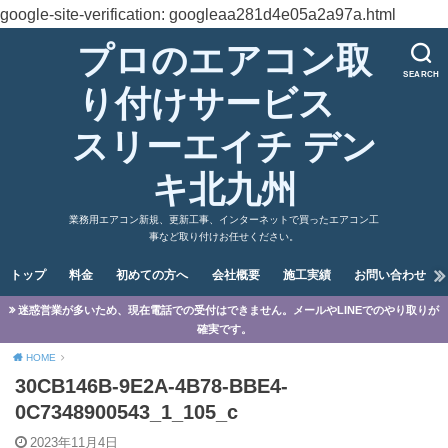
google-site-verification: googleaa281d4e05a2a97a.html
プロのエアコン取
SEARCH
り付けサービス
スリーエイチ デン
キ北九州
業務用エアコン新規、更新工事、インターネットで買ったエアコン工
事など取り付けお任せください。
トップ
料金
初めての方へ
会社概要
施工実績
お問い合わせ
迷惑営業が多いため、現在電話での受付はできません。メールやLINEでのやり取りが
確実です。
HOME
30CB146B-9E2A-4B78-BBE4-
0C7348900543_1_105_c
2023年11月4日