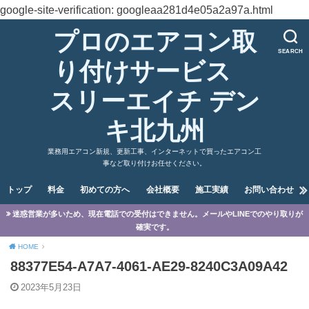
google-site-verification: googleaa281d4e05a2a97a.html
プロのエアコン取
SEARCH
り付けサービス
スリーエイチ デン
キ北九州
業務用エアコン新規、更新工事、インターネットで買ったエアコン工
事など取り付けお任せください。
トップ
料金
初めての方へ
会社概要
施工実績
お問い合わせ
迷惑営業が多いため、現在電話での受付はできません。メールやLINEでのやり取りが
確実です。
HOME
88377E54-A7A7-4061-AE29-8240C3A09A42
2023年5月23日