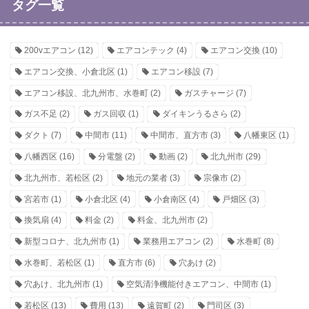
タグ一覧
200vエアコン
(12)
エアコンテック
(4)
エアコン交換
(10)
エアコン交換、小倉北区
(1)
エアコン移設
(7)
エアコン移設、北九州市、水巻町
(2)
ガスチャージ
(7)
ガス不足
(2)
ガス回収
(1)
ダイキンうるさら
(2)
ダクト
(7)
中間市
(11)
中間市、直方市
(3)
八幡東区
(1)
八幡西区
(16)
分電盤
(2)
動画
(2)
北九州市
(29)
北九州市、若松区
(2)
地元の業者
(3)
宗像市
(2)
宮若市
(1)
小倉北区
(4)
小倉南区
(4)
戸畑区
(3)
換気扇
(4)
料金
(2)
料金、北九州市
(2)
新型コロナ、北九州市
(1)
業務用エアコン
(2)
水巻町
(8)
水巻町、若松区
(1)
直方市
(6)
穴あけ
(2)
穴あけ、北九州市
(1)
空気清浄機能付きエアコン、中間市
(1)
若松区
(13)
費用
(13)
遠賀町
(2)
門司区
(3)