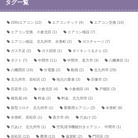
タグ一覧
200vエアコン
(12)
エアコンテック
(4)
エアコン交換
(10)
エアコン交換、小倉北区
(1)
エアコン移設
(7)
エアコン移設、北九州市、水巻町
(2)
ガスチャージ
(7)
ガス不足
(2)
ガス回収
(1)
ダイキンうるさら
(2)
ダクト
(7)
中間市
(11)
中間市、直方市
(3)
八幡東区
(1)
八幡西区
(16)
分電盤
(2)
動画
(2)
北九州市
(29)
北九州市、若松区
(2)
地元の業者
(3)
宗像市
(2)
宮若市
(1)
小倉北区
(4)
小倉南区
(4)
戸畑区
(3)
換気扇
(4)
料金
(2)
料金、北九州市
(2)
新型コロナ、北九州市
(1)
業務用エアコン
(2)
水巻町
(8)
水巻町、若松区
(1)
直方市
(6)
穴あけ
(2)
穴あけ、北九州市
(1)
空気清浄機能付きエアコン、中間市
(1)
若松区
(13)
費用
(13)
遠賀町
(2)
門司区
(3)