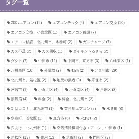
タグ一覧
200vエアコン
(12)
エアコンテック
(4)
エアコン交換
(10)
エアコン交換、小倉北区
(1)
エアコン移設
(7)
エアコン移設、北九州市、水巻町
(2)
ガスチャージ
(7)
ガス不足
(2)
ガス回収
(1)
ダイキンうるさら
(2)
ダクト
(7)
中間市
(11)
中間市、直方市
(3)
八幡東区
(1)
八幡西区
(16)
分電盤
(2)
動画
(2)
北九州市
(29)
北九州市、若松区
(2)
地元の業者
(3)
宗像市
(2)
宮若市
(1)
小倉北区
(4)
小倉南区
(4)
戸畑区
(3)
換気扇
(4)
料金
(2)
料金、北九州市
(2)
新型コロナ、北九州市
(1)
業務用エアコン
(2)
水巻町
(8)
水巻町、若松区
(1)
直方市
(6)
穴あけ
(2)
穴あけ、北九州市
(1)
空気清浄機能付きエアコン、中間市
(1)
若松区
(13)
費用
(13)
遠賀町
(2)
門司区
(3)