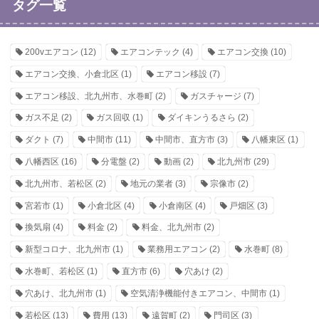
タグ一覧
200vエアコン
(12)
エアコンテック
(4)
エアコン交換
(10)
エアコン交換、小倉北区
(1)
エアコン移設
(7)
エアコン移設、北九州市、水巻町
(2)
ガスチャージ
(7)
ガス不足
(2)
ガス回収
(1)
ダイキンうるさら
(2)
ダクト
(7)
中間市
(11)
中間市、直方市
(3)
八幡東区
(1)
八幡西区
(16)
分電盤
(2)
動画
(2)
北九州市
(29)
北九州市、若松区
(2)
地元の業者
(3)
宗像市
(2)
宮若市
(1)
小倉北区
(4)
小倉南区
(4)
戸畑区
(3)
換気扇
(4)
料金
(2)
料金、北九州市
(2)
新型コロナ、北九州市
(1)
業務用エアコン
(2)
水巻町
(8)
水巻町、若松区
(1)
直方市
(6)
穴あけ
(2)
穴あけ、北九州市
(1)
空気清浄機能付きエアコン、中間市
(1)
若松区
(13)
費用
(13)
遠賀町
(2)
門司区
(3)