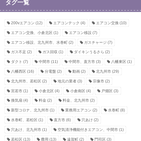
タグ一覧
200vエアコン
(12)
エアコンテック
(4)
エアコン交換
(10)
エアコン交換、小倉北区
(1)
エアコン移設
(7)
エアコン移設、北九州市、水巻町
(2)
ガスチャージ
(7)
ガス不足
(2)
ガス回収
(1)
ダイキンうるさら
(2)
ダクト
(7)
中間市
(11)
中間市、直方市
(3)
八幡東区
(1)
八幡西区
(16)
分電盤
(2)
動画
(2)
北九州市
(29)
北九州市、若松区
(2)
地元の業者
(3)
宗像市
(2)
宮若市
(1)
小倉北区
(4)
小倉南区
(4)
戸畑区
(3)
換気扇
(4)
料金
(2)
料金、北九州市
(2)
新型コロナ、北九州市
(1)
業務用エアコン
(2)
水巻町
(8)
水巻町、若松区
(1)
直方市
(6)
穴あけ
(2)
穴あけ、北九州市
(1)
空気清浄機能付きエアコン、中間市
(1)
若松区
(13)
費用
(13)
遠賀町
(2)
門司区
(3)