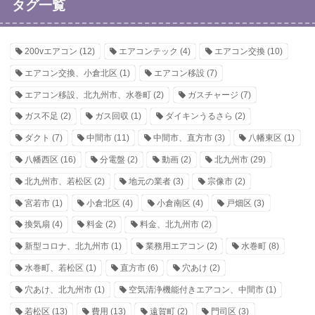
タグ一覧
200vエアコン
(12)
エアコンテック
(4)
エアコン交換
(10)
エアコン交換、小倉北区
(1)
エアコン移設
(7)
エアコン移設、北九州市、水巻町
(2)
ガスチャージ
(7)
ガス不足
(2)
ガス回収
(1)
ダイキンうるさら
(2)
ダクト
(7)
中間市
(11)
中間市、直方市
(3)
八幡東区
(1)
八幡西区
(16)
分電盤
(2)
動画
(2)
北九州市
(29)
北九州市、若松区
(2)
地元の業者
(3)
宗像市
(2)
宮若市
(1)
小倉北区
(4)
小倉南区
(4)
戸畑区
(3)
換気扇
(4)
料金
(2)
料金、北九州市
(2)
新型コロナ、北九州市
(1)
業務用エアコン
(2)
水巻町
(8)
水巻町、若松区
(1)
直方市
(6)
穴あけ
(2)
穴あけ、北九州市
(1)
空気清浄機能付きエアコン、中間市
(1)
若松区
(13)
費用
(13)
遠賀町
(2)
門司区
(3)