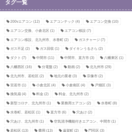
タグ一覧
200vエアコン
(12)
エアコンテック
(4)
エアコン交換
(10)
エアコン交換、小倉北区
(1)
エアコン移設
(7)
エアコン移設、北九州市、水巻町
(2)
ガスチャージ
(7)
ガス不足
(2)
ガス回収
(1)
ダイキンうるさら
(2)
ダクト
(7)
中間市
(11)
中間市、直方市
(3)
八幡東区
(1)
八幡西区
(16)
分電盤
(2)
動画
(2)
北九州市
(29)
北九州市、若松区
(2)
地元の業者
(3)
宗像市
(2)
宮若市
(1)
小倉北区
(4)
小倉南区
(4)
戸畑区
(3)
換気扇
(4)
料金
(2)
料金、北九州市
(2)
新型コロナ、北九州市
(1)
業務用エアコン
(2)
水巻町
(8)
水巻町、若松区
(1)
直方市
(6)
穴あけ
(2)
穴あけ、北九州市
(1)
空気清浄機能付きエアコン、中間市
(1)
若松区
(13)
費用
(13)
遠賀町
(2)
門司区
(3)