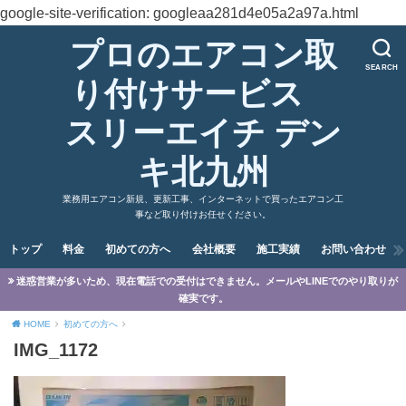
google-site-verification: googleaa281d4e05a2a97a.html
プロのエアコン取
SEARCH
り付けサービス
スリーエイチ デン
キ北九州
業務用エアコン新規、更新工事、インターネットで買ったエアコン工
事など取り付けお任せください。
トップ
料金
初めての方へ
会社概要
施工実績
お問い合わせ
迷惑営業が多いため、現在電話での受付はできません。メールやLINEでのやり取りが
確実です。
HOME
初めての方へ
IMG_1172