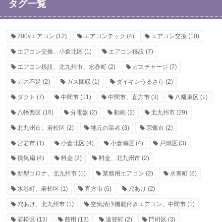
タグ一覧
200vエアコン
(12)
エアコンテック
(4)
エアコン交換
(10)
エアコン交換、小倉北区
(1)
エアコン移設
(7)
エアコン移設、北九州市、水巻町
(2)
ガスチャージ
(7)
ガス不足
(2)
ガス回収
(1)
ダイキンうるさら
(2)
ダクト
(7)
中間市
(11)
中間市、直方市
(3)
八幡東区
(1)
八幡西区
(16)
分電盤
(2)
動画
(2)
北九州市
(29)
北九州市、若松区
(2)
地元の業者
(3)
宗像市
(2)
宮若市
(1)
小倉北区
(4)
小倉南区
(4)
戸畑区
(3)
換気扇
(4)
料金
(2)
料金、北九州市
(2)
新型コロナ、北九州市
(1)
業務用エアコン
(2)
水巻町
(8)
水巻町、若松区
(1)
直方市
(6)
穴あけ
(2)
穴あけ、北九州市
(1)
空気清浄機能付きエアコン、中間市
(1)
若松区
(13)
費用
(13)
遠賀町
(2)
門司区
(3)