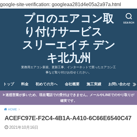
google-site-verification: googleaa281d4e05a2a97a.html
プロのエアコン取
SEARCH
り付けサービス
スリーエイチ デン
キ北九州
業務用エアコン新規、更新工事、インターネットで買ったエアコン工
事など取り付けお任せください。
トップ
料金
初めての方へ
会社概要
施工実績
お問い合わせ
迷惑営業が多いため、現在電話での受付はできません。メールやLINEでのやり取りが
確実です。
HOME
ACEFC97E-F2C4-4B1A-A410-6C66E6540C47
2021年10月16日