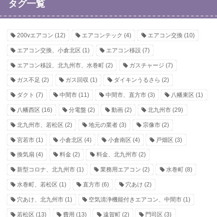
タグ一覧
200vエアコン
(12)
エアコンテック
(4)
エアコン交換
(10)
エアコン交換、小倉北区
(1)
エアコン移設
(7)
エアコン移設、北九州市、水巻町
(2)
ガスチャージ
(7)
ガス不足
(2)
ガス回収
(1)
ダイキンうるさら
(2)
ダクト
(7)
中間市
(11)
中間市、直方市
(3)
八幡東区
(1)
八幡西区
(16)
分電盤
(2)
動画
(2)
北九州市
(29)
北九州市、若松区
(2)
地元の業者
(3)
宗像市
(2)
宮若市
(1)
小倉北区
(4)
小倉南区
(4)
戸畑区
(3)
換気扇
(4)
料金
(2)
料金、北九州市
(2)
新型コロナ、北九州市
(1)
業務用エアコン
(2)
水巻町
(8)
水巻町、若松区
(1)
直方市
(6)
穴あけ
(2)
穴あけ、北九州市
(1)
空気清浄機能付きエアコン、中間市
(1)
若松区
(13)
費用
(13)
遠賀町
(2)
門司区
(3)