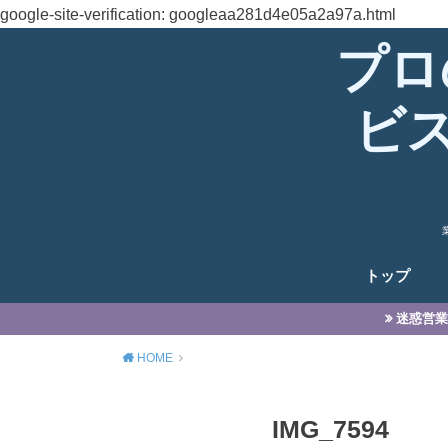
google-site-verification: googleaa281d4e05a2a97a.html
プロ
ビ
トップ
迷惑営業
HOME
IMG_7594