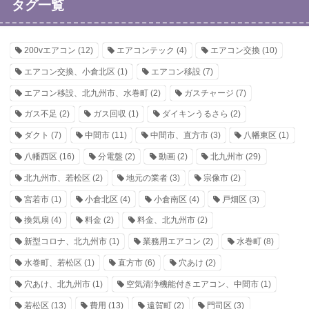
タグ一覧
200vエアコン
(12)
エアコンテック
(4)
エアコン交換
(10)
エアコン交換、小倉北区
(1)
エアコン移設
(7)
エアコン移設、北九州市、水巻町
(2)
ガスチャージ
(7)
ガス不足
(2)
ガス回収
(1)
ダイキンうるさら
(2)
ダクト
(7)
中間市
(11)
中間市、直方市
(3)
八幡東区
(1)
八幡西区
(16)
分電盤
(2)
動画
(2)
北九州市
(29)
北九州市、若松区
(2)
地元の業者
(3)
宗像市
(2)
宮若市
(1)
小倉北区
(4)
小倉南区
(4)
戸畑区
(3)
換気扇
(4)
料金
(2)
料金、北九州市
(2)
新型コロナ、北九州市
(1)
業務用エアコン
(2)
水巻町
(8)
水巻町、若松区
(1)
直方市
(6)
穴あけ
(2)
穴あけ、北九州市
(1)
空気清浄機能付きエアコン、中間市
(1)
若松区
(13)
費用
(13)
遠賀町
(2)
門司区
(3)