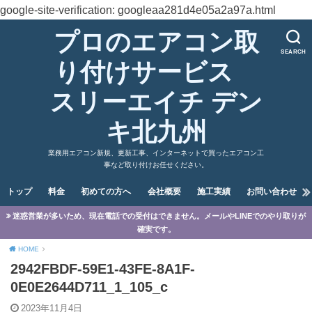
google-site-verification: googleaa281d4e05a2a97a.html
プロのエアコン取
SEARCH
り付けサービス
スリーエイチ デン
キ北九州
業務用エアコン新規、更新工事、インターネットで買ったエアコン工
事など取り付けお任せください。
トップ
料金
初めての方へ
会社概要
施工実績
お問い合わせ
迷惑営業が多いため、現在電話での受付はできません。メールやLINEでのやり取りが
確実です。
HOME
2942FBDF-59E1-43FE-8A1F-
0E0E2644D711_1_105_c
2023年11月4日