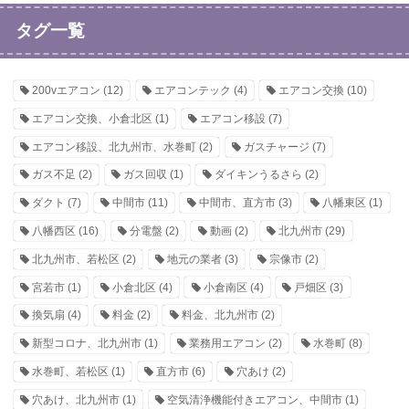
タグ一覧
200vエアコン
(12)
エアコンテック
(4)
エアコン交換
(10)
エアコン交換、小倉北区
(1)
エアコン移設
(7)
エアコン移設、北九州市、水巻町
(2)
ガスチャージ
(7)
ガス不足
(2)
ガス回収
(1)
ダイキンうるさら
(2)
ダクト
(7)
中間市
(11)
中間市、直方市
(3)
八幡東区
(1)
八幡西区
(16)
分電盤
(2)
動画
(2)
北九州市
(29)
北九州市、若松区
(2)
地元の業者
(3)
宗像市
(2)
宮若市
(1)
小倉北区
(4)
小倉南区
(4)
戸畑区
(3)
換気扇
(4)
料金
(2)
料金、北九州市
(2)
新型コロナ、北九州市
(1)
業務用エアコン
(2)
水巻町
(8)
水巻町、若松区
(1)
直方市
(6)
穴あけ
(2)
穴あけ、北九州市
(1)
空気清浄機能付きエアコン、中間市
(1)